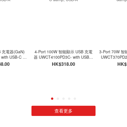
SB 充電器(GaN)
4-Port 100W 智能顯示 USB 充電
3-Port 70W
with USB-C &
器 UWCT4100PD3C- with USB-C
UWCT370PD2C
-A
& USB-A
U
8.00
HK$318.00
HK$
查看更多