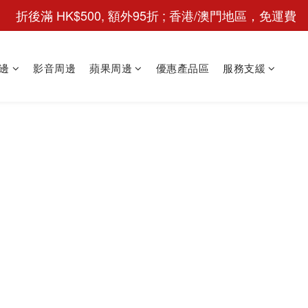
 折後滿 HK$500, 額外95折 ; 香港/澳門地區，免運費
邊
影音周邊
蘋果周邊
優惠產品區
服務支緩