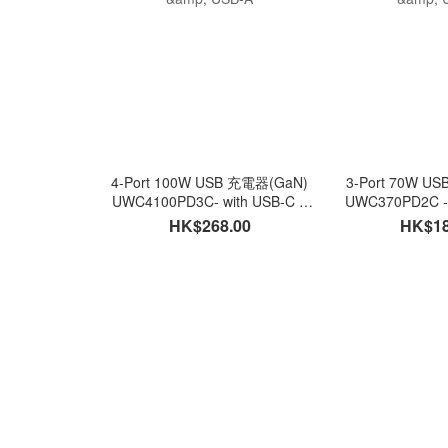
4-Port 100W USB 充電器(GaN)
3-Port 70W U
UWC4100PD3C- with USB-C &
UWC370PD2C - 
USB-A
USB
HK$268.00
HK$18