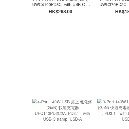
UWC4100PD3C- with USB-C &
UWC370PD2C - 
USB-A
USB
HK$268.00
HK$18