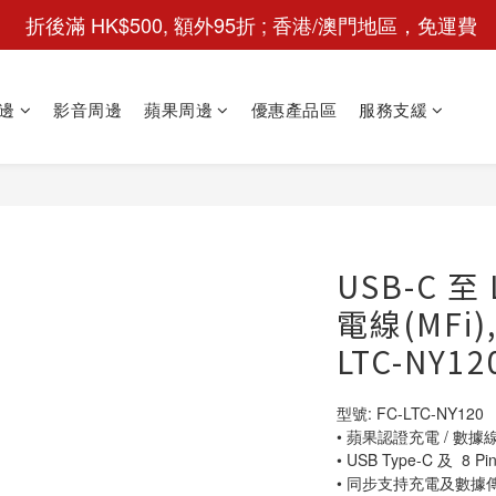
 折後滿 HK$500, 額外95折 ; 香港/澳門地區，免運費
邊
影音周邊
蘋果周邊
優惠產品區
服務支緩
USB-C 至 
電線(MFi)
LTC-NY12
型號: FC-LTC-NY120
• 蘋果認證充電 / 數據
• USB Type-C 及  8 Pi
• 同步支持充電及數據