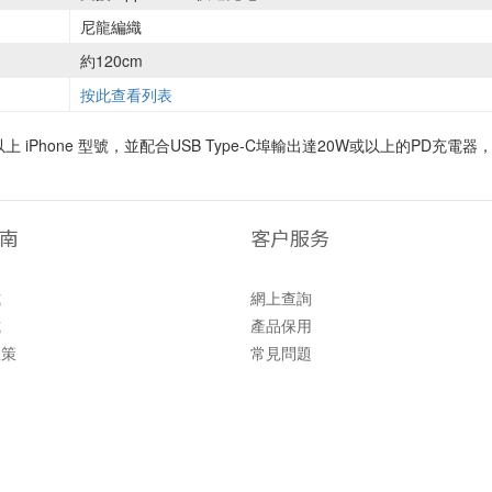
尼龍編織
約120cm
按此查看列表
 或以上 iPhone 型號，並配合USB Type-C埠輸出達20W或以上的PD
南
客户服务
式
網上查詢
式
產品保用
政策
常見問題