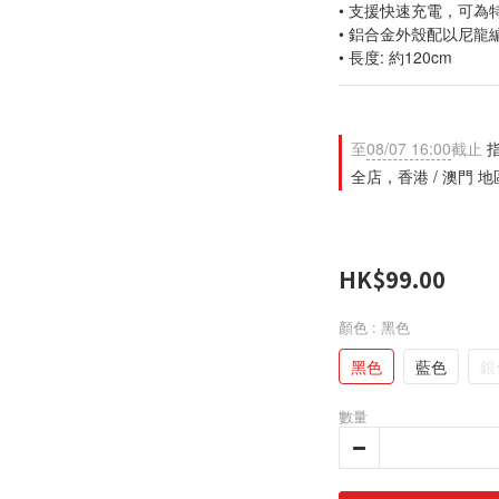
• 支援快速充電，可為特
• 鋁合金外殼配以尼龍
• 長度: 約120cm
至
08/07 16:00
截止
指
全店，香港 / 澳門 
HK$99.00
顏色
: 黑色
黑色
藍色
銀
數量