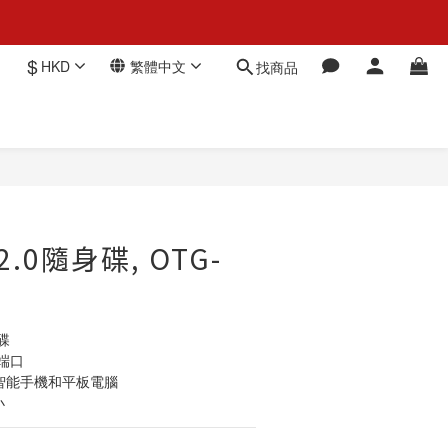
$
HKD
繁體中文
找商品
立即購買
 2.0隨身碟, OTG-
碟 
B端口 
的智能手機和平板電腦 
小