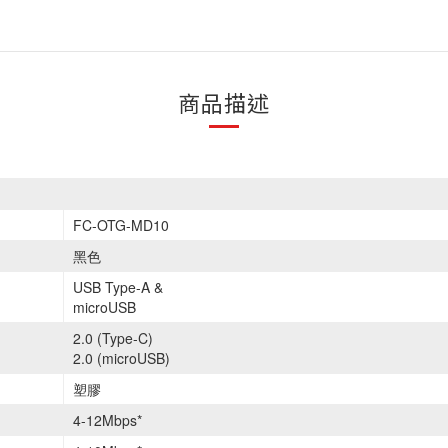
商品描述
FC-OTG-MD10
黑色
USB Type-A &
microUSB
2.0 (Type-C)
2.0 (microUSB)
塑膠
4-12Mbps*