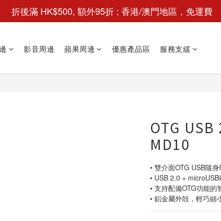
 折後滿 HK$500, 額外95折 ; 香港/澳門地區，免運費
邊
影音周邊
蘋果周邊
優惠產品區
服務支緩
OTG USB
MD10
• 雙介面OTG USB隨身
• USB 2.0 + microUS
• 支持配備OTG功能
• 鋁金屬外殻，輕巧細