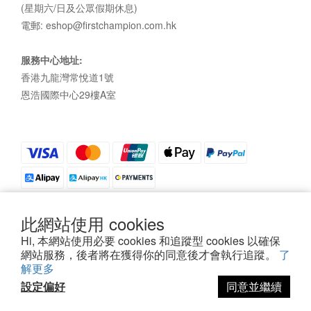
(星期六/日及公眾假期休息)
電郵: eshop@firstchampion.com.hk
服務中心地址:
香港九龍灣常悅道1號
恩浩國際中心29樓A室
此網站使用 cookies
Hi, 本網站使用必要 cookies 和追蹤型 cookies 以確保
私隱政策
|
條款及細則
| 2021©First Champion
網站服務，後者將在獲得你的同意後才會執行追蹤。
了
解更多
設定偏好
同意並繼續
立即購買