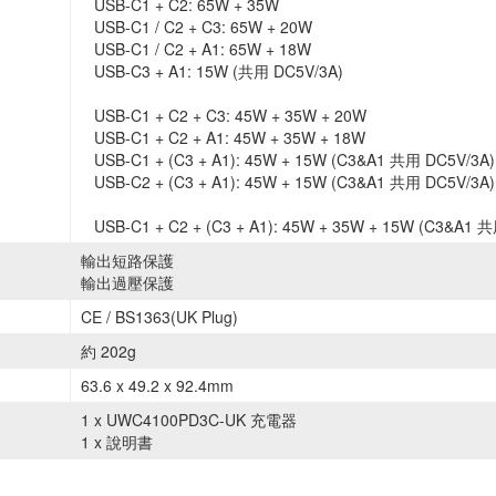
USB-C1 + C2: 65W + 35W
USB-C1 / C2 + C3: 65W + 20W
USB-C1 / C2 + A1: 65W + 18W
USB-C3 + A1: 15W (共用 DC5V/3A)
USB-C1 + C2 + C3: 45W + 35W + 20W
USB-C1 + C2 + A1: 45W + 35W + 18W
USB-C1 + (C3 + A1): 45W + 15W (C3&A1 共用 DC5V/3A)
USB-C2 + (C3 + A1): 45W + 15W (C3&A1 共用 DC5V/3A)
USB-C1 + C2 + (C3 + A1): 45W + 35W + 15W (C3&A1 
輸出短路保護
輸出過壓保護
CE / BS1363(UK Plug)
約 202g
63.6 x 49.2 x 92.4mm
1 x UWC4100PD3C-UK 充電器
1 x 說明書