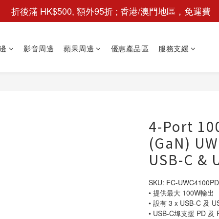
 折後滿 HK$500, 額外95折 ; 香港/澳門地區，免運費
邊
影音周邊
蘋果周邊
優惠產品區
服務支緩
4-Port 
(GaN) UW
USB-C & 
SKU: FC-UWC4100PD
• 提供最大 100W輸出
• 設有 3 x USB-C 
• USB-C埠支援 PD 及