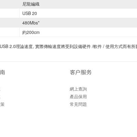
尼龍編織
USB 20
480Mbs*
約200cm
 為 USB 2.0理論速度, 實際傳輸速度將受到設備硬件 /軟件 / 使用方式而有
南
客户服务
式
網上查詢
式
產品保用
政策
常見問題