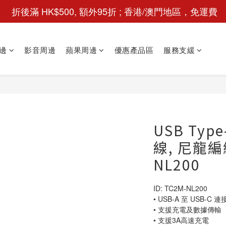
 折後滿 HK$500, 額外95折 ; 香港/澳門地區，免運費
邊
影音周邊
蘋果周邊
優惠產品區
服務支緩
USB Type
線, 尼龍編織
NL200
ID: TC2M-NL200
• USB-A 至 USB-C 
• 支援充電及數據傳輸
• 支援3A高速充電 