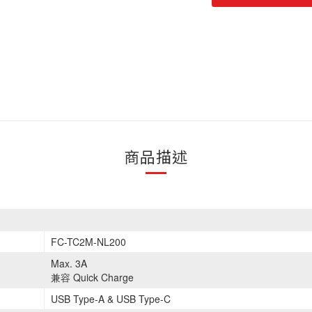
商品描述
FC-TC2M-NL200
Max. 3A
兼容 Quick Charge
USB Type-A & USB Type-C