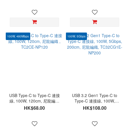
織, 130cm, TC32CG1EPR-
130
100W, 480Mbps
100W, 5Gbps
USB Type-C to Type-C 連接
USB 3.2 Gen1 Type-C to
線, 100W, 120cm, 尼龍編織
Type-C 連接線, 100W,
, TC2CE-NP120
5Gbps, 200cm, 尼龍編織,
HK$68.00
HK$108.00
TC32CG1E-NP200