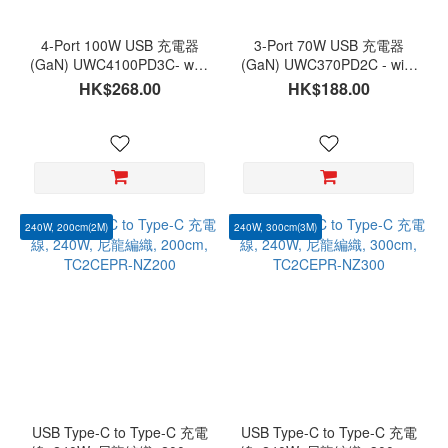
4-Port 100W USB 充電器
3-Port 70W USB 充電器
(GaN) UWC4100PD3C- with
(GaN) UWC370PD2C - with
USB-C & USB-A
USB-C & USB-A
HK$268.00
HK$188.00
240W, 200cm(2M)
240W, 300cm(3M)
USB Type-C to Type-C 充電
USB Type-C to Type-C 充電