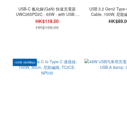
USB-C 氮化鎵(GaN) 快速充電器
USB 3.2 Gen2 Type
UWC265PD2C - 65W - with USB-C
Cable, 100W, 尼龍
PD
TC32C-1
HK$118.50
HK$89.0
HK$158.00
100W, 480Mbps