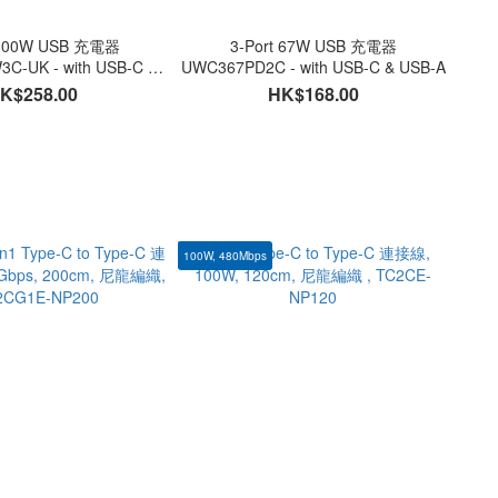
 100W USB 充電器
3-Port 67W USB 充電器
C-UK - with USB-C &
UWC367PD2C - with USB-C & USB-A
USB-A
K$258.00
HK$168.00
100W, 480Mbps