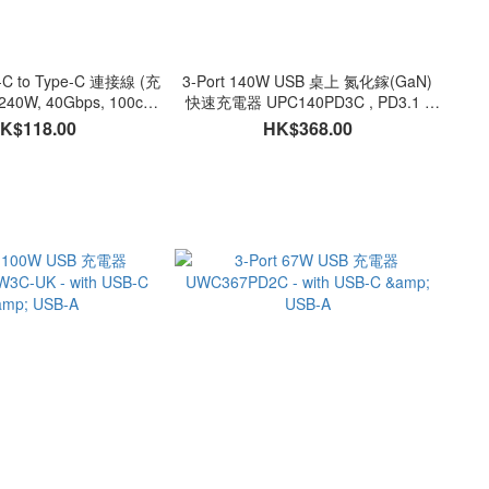
e-C to Type-C 連接線 (充
3-Port 140W USB 桌上 氮化鎵(GaN)
40W, 40Gbps, 100cm,
快速充電器 UPC140PD3C , PD3.1 -
TC4CG3EPR-NP1M
with USB-C & USB-A
K$118.00
HK$368.00