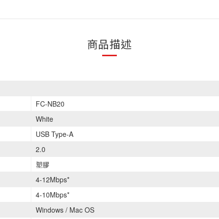
商品描述
FC-NB20
White
USB Type-A
2.0
塑膠
4-12Mbps*
4-10Mbps*
Windows / Mac OS