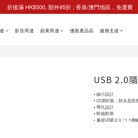
 折後滿 HK$500, 額外95折 ; 香港/澳門地區，免運費
邊
影音周邊
蘋果周邊
優惠產品區
服務支緩
USB 2.0
• 細小設計
• COB封裝，防水及防塵
• 帶孔設計 
• 即插即用 
• 兼容USB 2.0 / 1.1