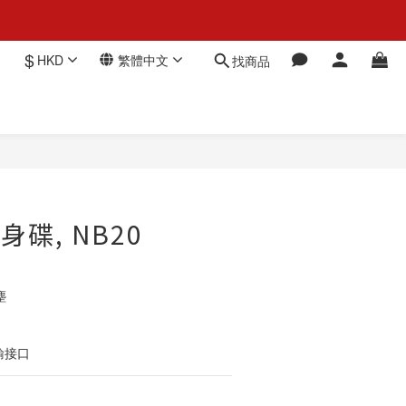
$
HKD
繁體中文
找商品
立即購買
隨身碟, NB20
 
傳輸接口