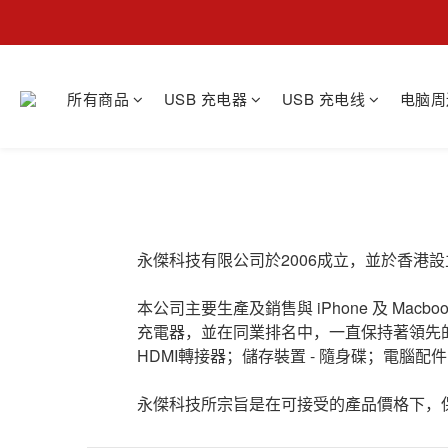
所有商品
USB 充电器
USB 充电线
电脑周
永傑科技有限公司於2006成立，並於香港設立辦事
本公司主要生產及銷售與 iPhone 及 Macb
充電器，並在同業排名中，一直保持著領先的地位
HDMI轉接器；儲存裝置 - 隨身碟；電腦配件
永傑科技所宗旨是在可接受的產品價格下，保