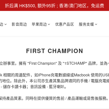
折后满 HK$500, 额外95折 ; 香港/澳门地区，免运费
边
影音周边
苹果周边
优惠产品区
服务支缓
FIRST CHAMPION
室。擁有 "First Champion" 及 "1STCHAMP" 
ook 相關的周邊配件，如iPhone充電數據線或Macbook 使用的U
。除此外，本公司亦生產其集品牌適同的手機 / 電腦充電線，如U
 - 儲存卡讀卡器；音訊設備 - 藍牙喇叭。
持產品質素。同時在提供優質的售前 / 產品運輸或是售後服務