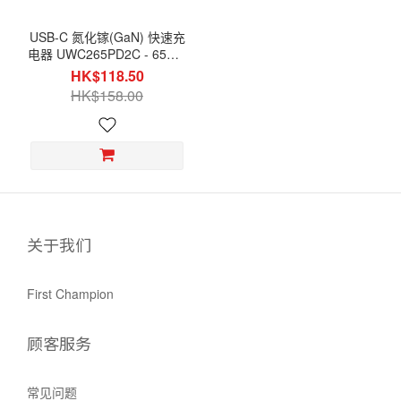
USB-C 氮化镓(GaN) 快速充
电器 UWC265PD2C - 65W -
with USB-C PD
HK$118.50
HK$158.00
关于我们
First Champion
顾客服务
常见问题