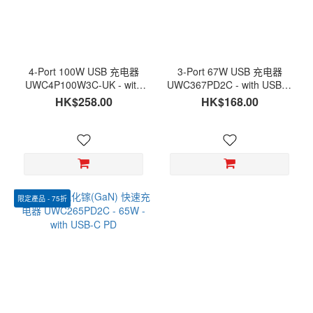
4-Port 100W USB 充电器
3-Port 67W USB 充电器
UWC4P100W3C-UK - with
UWC367PD2C - with USB-C
USB-C & USB-A
& USB-A
HK$258.00
HK$168.00
限定產品 - 75折