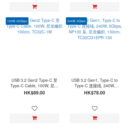
100W, 20Gbps
240W, 5Gbps
USB 3.2 Gen2 Type-C 至
USB 3.2 Gen1, Type-C to
Type-C Cable, 100W, 尼龙
Type-C 连接线, 240W,
编织 100cm, TC32C-1M
5Gbps, NP130 系, 尼龙编织,
HK$89.00
HK$78.00
130cm, TC32CG1EPR-130