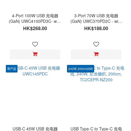
4-Port 100W USB 充电器
3-Port 70W USB 充电器
(GaN) UWC4100PD3C- with
(GaN) UWC370PD2C - with
USB-C & USB-A
USB-C & USB-A
HK$268.00
HK$188.00
新产品
240W, 200cm(2M)
USB-C 45W USB 充电器
USB Type-C to Type-C 充电