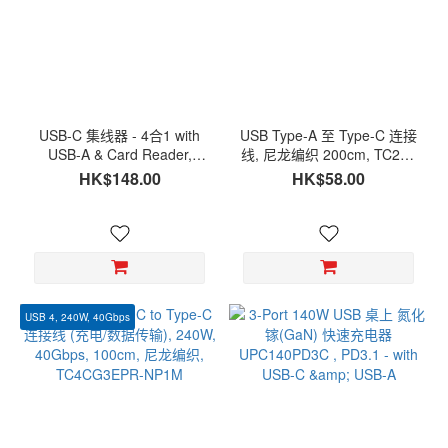
USB-C 集线器 - 4合1 with
USB Type-A 至 Type-C 连接
USB-A & Card Reader,
线, 尼龙编织 200cm, TC2M-
TCH-42U3CR
NL200
HK$148.00
HK$58.00
USB 4, 240W, 40Gbps