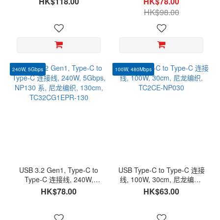
HK$118.00
HK$78.00
龙编织, TC4CG3EPR-NP1M
龙编织, TC4CG3240W-
HK$98.00
NY1M
240W, 5Gbps
100W, 480Mbps
USB 3.2 Gen1, Type-C to
USB Type-C to Type-C 连接
Type-C 连接线, 240W,
线, 100W, 30cm, 尼龙编织,
5Gbps, NP130 系, 尼龙编织,
TC2CE-NP030
HK$78.00
HK$63.00
130cm, TC32CG1EPR-130