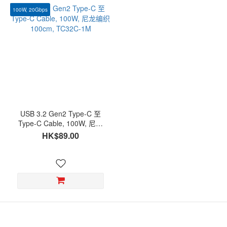
100W, 20Gbps
USB 3.2 Gen2 Type-C 至
Type-C Cable, 100W, 尼龙
编织 100cm, TC32C-1M
HK$89.00