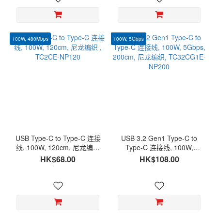
100W, 480Mbps
100W, 5Gbps
USB Type-C to Type-C 连接
USB 3.2 Gen1 Type-C to
线, 100W, 120cm, 尼龙编织
Type-C 连接线, 100W,
, TC2CE-NP120
5Gbps, 200cm, 尼龙编织,
HK$68.00
HK$108.00
TC32CG1E-NP200