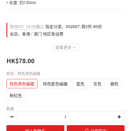
• 长度: 约130cm
至
08/07 16:00
截止
指定分类，202607-買2件-85折
全店，香港 / 澳门 地区免运费
查看更多
HK$78.00
颜色
: 特色黑色編織
特色黑色編織
特色藍色編織
藍色
灰色
銀色
粉紅色
数量
加入购物车
立即购买