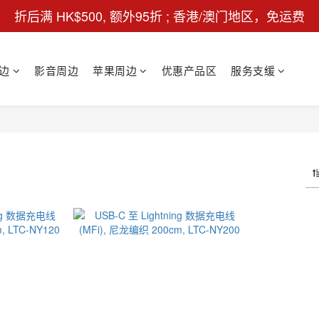
折后满 HK$500, 额外95折 ; 香港/澳门地区，免运费
边
影音周边
苹果周边
优惠产品区
服务支缓