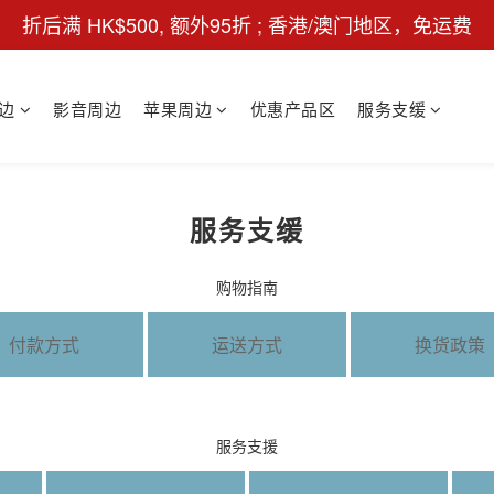
折后满 HK$500, 额外95折 ; 香港/澳门地区，免运费
边
影音周边
苹果周边
优惠产品区
服务支缓
服务支缓
购物指南
付款方式
运送方式
换货政策
服务支援