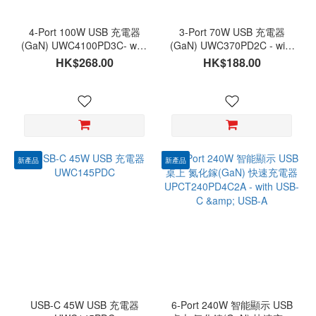
4-Port 100W USB 充電器
3-Port 70W USB 充電器
(GaN) UWC4100PD3C- with
(GaN) UWC370PD2C - with
USB-C & USB-A
USB-C & USB-A
HK$268.00
HK$188.00
新產品
新產品
USB-C 45W USB 充電器
6-Port 240W 智能顯示 USB