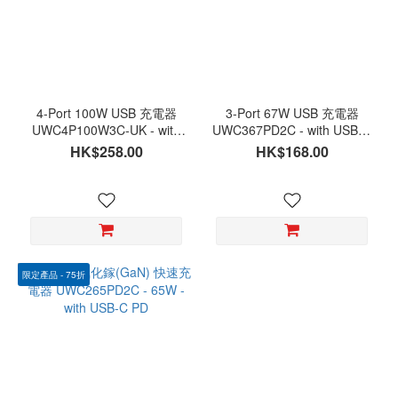
4-Port 100W USB 充電器
3-Port 67W USB 充電器
UWC4P100W3C-UK - with
UWC367PD2C - with USB-C
USB-C & USB-A
& USB-A
HK$258.00
HK$168.00
限定產品 - 75折