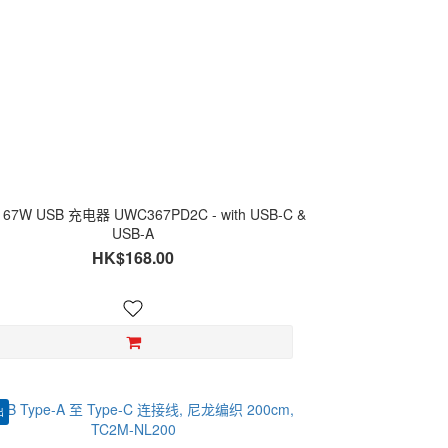
t 67W USB 充电器 UWC367PD2C - with USB-C &
USB-A
HK$168.00
出