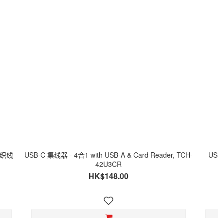
编织线
USB-C 集线器 - 4合1 with USB-A & Card Reader, TCH-
US
42U3CR
HK$148.00