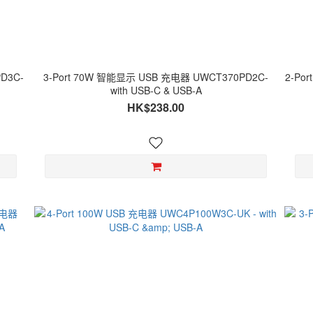
D3C-
3-Port 70W 智能显示 USB 充电器 UWCT370PD2C-
2-Por
with USB-C & USB-A
HK$238.00